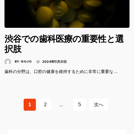
渋谷での歯科医療の重要性と選
択肢
BY:
GOJO
2024年11月21日
歯科の分野は、口腔の健康を維持するために非常に重要な …
投
稿
1
2
…
5
次へ
ナ
ビ