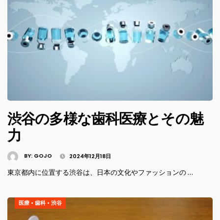
渋谷の多様な歯科医療とその魅
力
BY:
GOJO
2024年12月18日
東京都内に位置する渋谷は、日本の文化やファッションの …
医療
•
歯科
•
渋谷