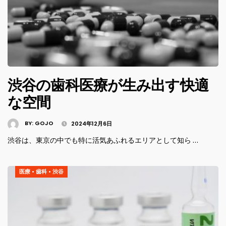
渋谷の歯科医療が生み出す快適
な空間
BY:
GOJO
2024年12月6日
渋谷は、東京の中でも特に活気あふれるエリアとして知ら …
医療
•
歯科
•
渋谷