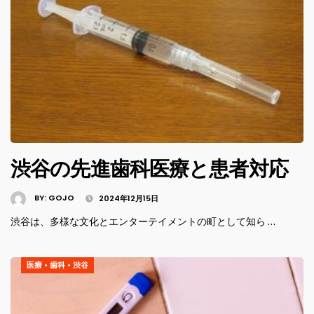
渋谷の先進歯科医療と患者対応
BY:
GOJO
2024年12月15日
渋谷は、多様な文化とエンターテイメントの町として知ら …
医療
•
歯科
•
渋谷